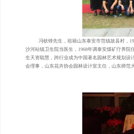
冯钦铎先生，祖籍山东泰安市范镇故县村，
1
沙河站镇卫生院当医生，
1968
年调泰安煤矿疗养院
生天资聪慧，跨行业成为中国著名园林艺术规划设
会理事，山东花卉协会园林设计室主任，山东师范