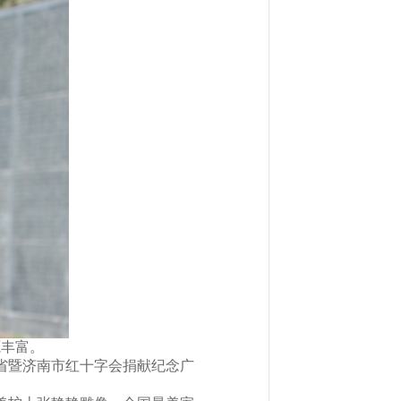
源丰富。
省暨济南市红十字会捐献纪念广